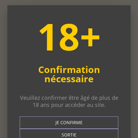
18+
Confirmation
nécessaire
Veuillez confirmer être âgé de plus de
18 ans pour accéder au site.
JE CONFIRME
SORTIE