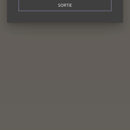
SORTIE